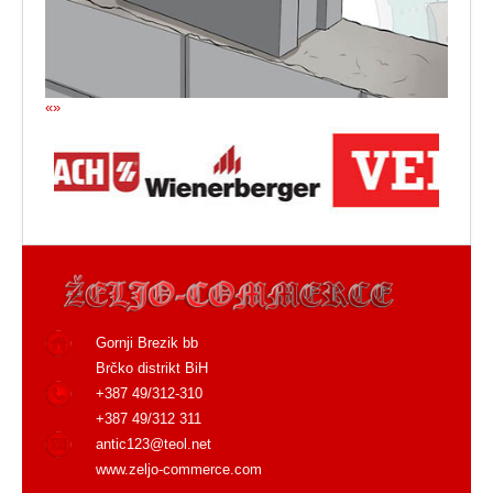
«
»
Gornji Brezik bb
Brčko distrikt BiH
+387 49/312-310
+387 49/312 311
antic123@teol.net
www.zeljo-commerce.com